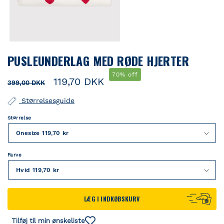
Åbn
mediet
PUSLEUNDERLAG MED RØDE HJERTER
1
i
modus
70% off
Normalpris
Udsalgspris
119,70 DKK
399,00 DKK
Størrelsesguide
Størrelse
Farve
LÆG I INDKØBSKURV
Tilføj til min ønskeliste